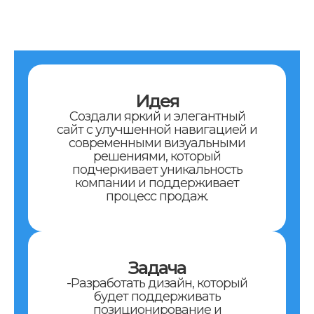
Идея
Создали яркий и элегантный
сайт с улучшенной навигацией и
современными визуальными
решениями, который
подчеркивает уникальность
компании и поддерживает
процесс продаж.
Задача
-Разработать дизайн, который
будет поддерживать
позиционирование и