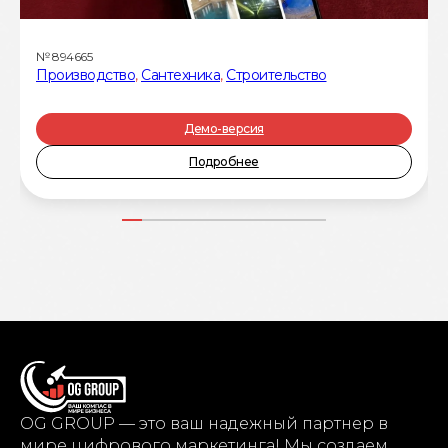
№
894665
Производство
,
Сантехника
,
Строительство
Демо-версия
Подробнее
OG GROUP — это ваш надежный партнер в
мире цифрового маркетинга! Мы создаем