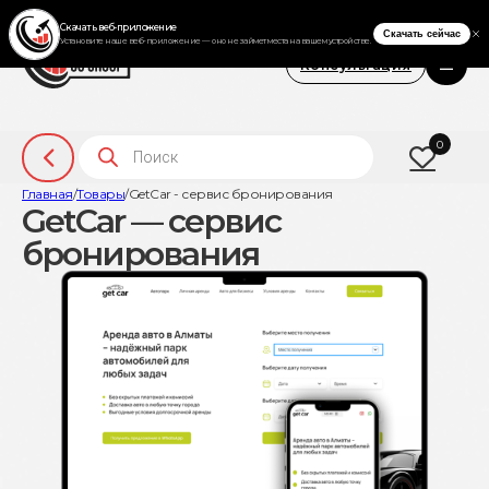
Консультация
Поиск товаров
0
Главная
/
Товары
/
GetCar - сервис бронирования
GetCar — сервис
бронирования