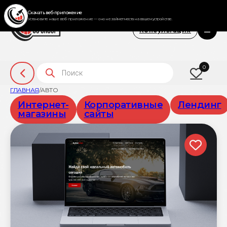
Консультация
Поиск товаров
0
ГЛАВНАЯ
/
АВТО
Интернет-
Корпоративные
Лендинг
магазины
сайты