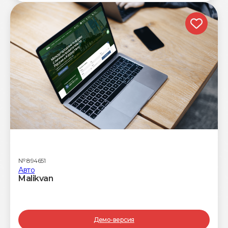
№
894651
Авто
Malikvan
Демо-версия