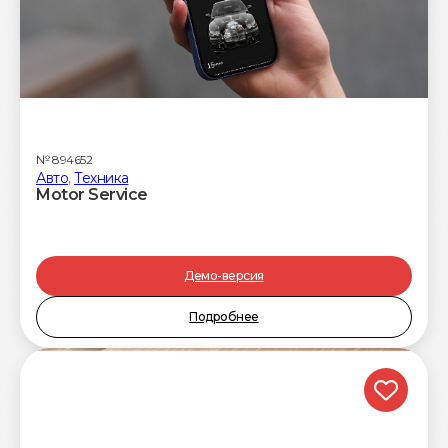
№
894652
Авто
,
Техника
Motor Service
Демо-версия
Подробнее