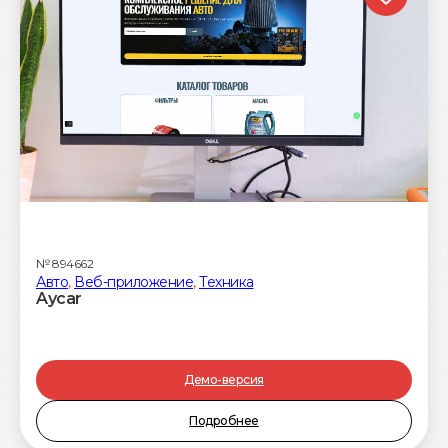
№
894662
Авто
,
Веб-приложение
,
Техника
Aycar
Демо-версия
Подробнее