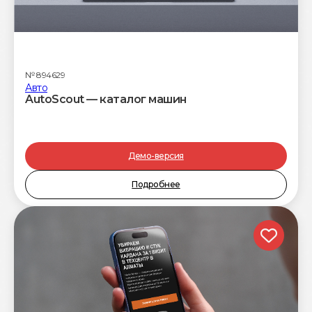
№
894629
Авто
AutoScout — каталог машин
Демо-версия
Подробнее