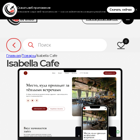
Консультация
Поиск товаров
0
Главная
/
Товары
/
Isabella Cafe
Isabella Cafe