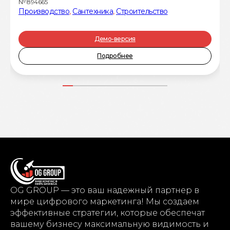
№
894665
Производство
,
Сантехника
,
Строительство
Демо-версия
Подробнее
OG GROUP — это ваш надежный партнер в
мире цифрового маркетинга! Мы создаем
эффективные стратегии, которые обеспечат
вашему бизнесу максимальную видимость и