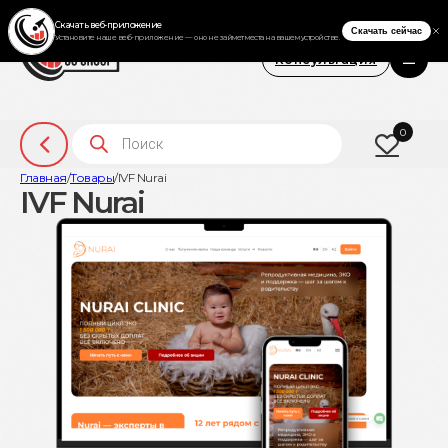
Консультация
Поиск товаров
0
Главная
/
Товары
/
IVF Nurai
IVF Nurai