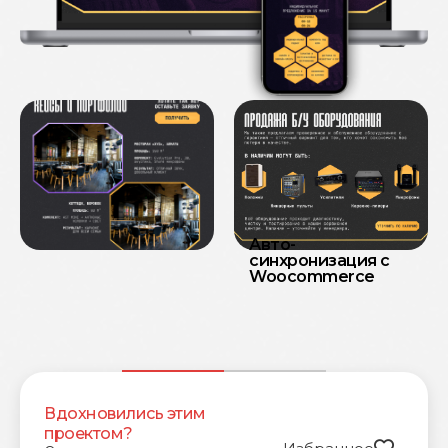
Авто-
синхронизация с
Woocommerce
Вдохновились этим
проектом?