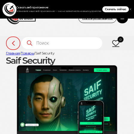
Консультация
Поиск товаров
0
Главная
/
Товары
/
Saif Security
Saif Security